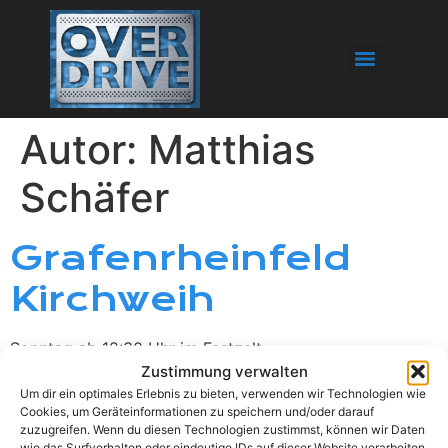
Autor:
Matthias
Schäfer
Grafenrheinfeld
Kirchweih
Sonntag ab 18:30 Uhr im Festzelt
Zustimmung verwalten
MusikMeile
Um dir ein optimales Erlebnis zu bieten, verwenden wir Technologien wie
Cookies, um Geräteinformationen zu speichern und/oder darauf
Wiesentheid
zuzugreifen. Wenn du diesen Technologien zustimmst, können wir Daten
wie das Surfverhalten oder eindeutige IDs auf dieser Website verarbeiten.