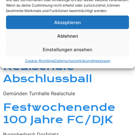
Wenn du deine Zustimmung nicht erteilst oder zurückziehst, können
Fränkische Toskana Abschlussveranstaltung ab 22 Uhr
bestimmte Merkmale und Funktionen beeinträchtigt werden.
Feuerwehrfest
Akzeptieren
Stetten
Ablehnen
Einstellungen ansehen
Festzelt Stetten. -Eintritt frei
Cookie-Richtlinie
Datenschutzerklärung
Impressum
Realschule
Abschlussball
Gemünden Turnhalle Realschule
Festwochenende
100 Jahre FC/DJK
Burgoberbach Dorfplatz